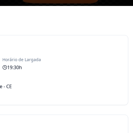
Horário de Largada
19:30
h
e
-
CE